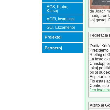
EGS, Klubo,
Kursoj
de Joachim 
inaŭguron l
AGEI, Instruistoj
kaj gastoj.
GEI, Ekzamenoj
Federacia 
Projektoj
Zsófia Kóró
Partneroj
Prezidento 
Riethig el 
La festo ok
Christopher
lokaj politi
pli ol dude
Esperanto k
Tio estas a
Centro sub 
Jen fotoalb
Vizito al G