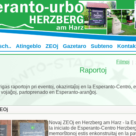
sch..
Atingeblo
ZEOj
Gazetaro
Subteno
Kontak
Filmoj
|
Raportoj
rigas raportojn pri eventoj, okazintaĵoj en la Esperanto-Centro, e
 vojaĝoj, partoprenado en Esperanto-aranĝoj.
ZEOj
Novaj ZEOj en Herzberg am Harz - la Es
la iniciato de Esperanto-Centro Herzberg
memorŝtonoj estis enkonstruitaj en la pa