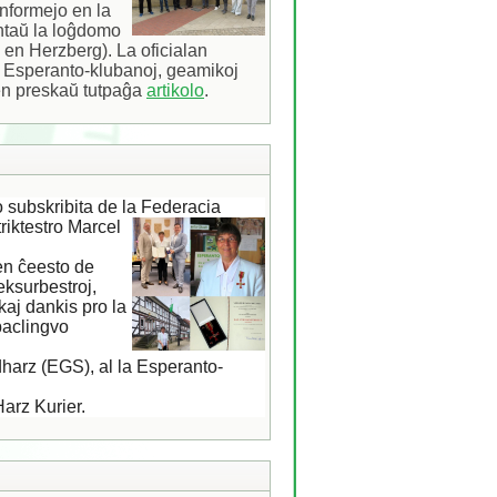
nformejo en la 
ntaŭ la loĝdomo 
en Herzberg). La oficialan 
 Esperanto-klubanoj, geamikoj 
en preskaŭ tutpaĝa 
artikolo
. 
o subskribita de la Federacia
riktestro Marcel
en ĉeesto de
eksurbestroj,
 kaj dankis pro la
paclingvo
harz (EGS), al la Esperanto-
arz Kurier.