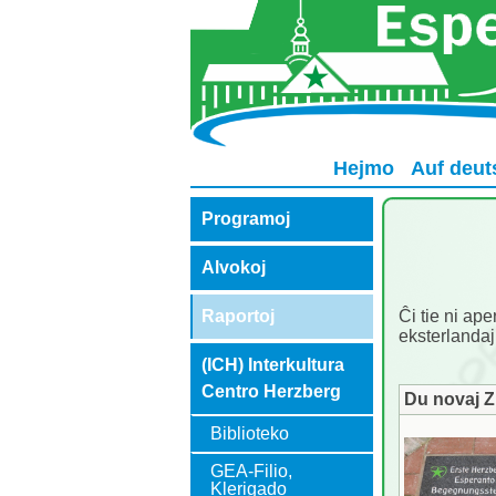
Hejmo
Auf deut
Programoj
Alvokoj
Ĉi tie ni ape
Raportoj
eksterlandaj
(ICH) Interkultura
Centro Herzberg
Du novaj 
Biblioteko
GEA-Filio,
Klerigado