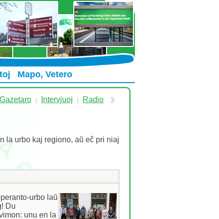
toj
Mapo, Vetero
Gazetaro
Intervjuoj
Radio
|
|
n la urbo kaj regiono, aŭ eĉ pri niaj
peranto-urbo laŭ 
! Du 
vimon: unu en la 