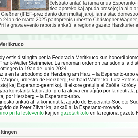
ĉefstrato antaŭ la iama unua Esperanto-i
tiea apoteko kaj apuda presejo; la alia a
Gießner (IFEF-prezidanto dum multaj jaroj, iama stacidomestro 
a 24an de marto 2025 partoprenis urbestro Christopher Wagner,
 Pri la grava evento raportis ankaŭ la regiona gazeto Harzkurier 
Meritkruco
dy estis distingita per la Federacia Meritkruco kun honordiplom
Frank-Walter Steinmeier.
La renoman ordenon transdonis la dist
Göttingen la 19an de junio 2024.
azis en la urbodomo de Herzberg am Harz – la Esperanto-urbo 
 Wagner, urbestro de Herzberg, Gerhard Walter kaj Lutz Peters 
kistoj kaj Esperanto-geamikoj. Ili elkore gratulis al Zsófia Kóródy
kjara konstanta laborado, pro la aktiva engaĝiĝo por la neŭtrala 
aj por Herzberg – la Esperanto-urbo.
gnosko ankaŭ al la komunutila agado de Esperanto-Societo Süd
gvido de Peter Zilvar kaj ankaŭ al la Esperanto-movado.
umo pri la festevento
kaj jen
gazetartikolo
en la regiona gazeto H
öttingen