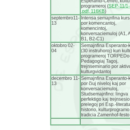
Esperanto-Centro, kultu
programeroj (
SEP-11/1-
.pdf, 116KB
)
septembro11-
Intensa semajnfina kurs
13
por komencantoj,
komencintoj,
konversaciemuloj (A1, 
B1, B2-C1)
oktobro 02-
Semajnfina Esperanto-
04
(30 instruhoroj) kun kult
programeroj TORPEDo-
Pedagogiaj Tagoj,
trejnseminario por aktivu
kulturgvidantoj
decembro 11-
Semajnfina Esperanto-
13
por ĉiuj niveloj kaj por
konversaciemuloj,
Studsemajnfino: lingva
perfektigo kaj trejnsesi
prelegoj pri Esp.-literatu
historio, kulturprogramo
tradicia Zamenhof-festo