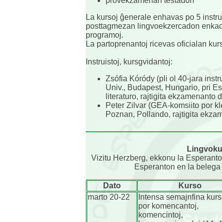
provekzamenan testadon
La kursoj ĝenerale enhavas po 5 instru
posttagmezan lingvoekzercadon enkadre
programoj.
La partoprenantoj ricevas oficialan kur
Instruistoj, kursgvidantoj:
Zsófia Kóródy (pli ol 40-jara ins
Univ., Budapest, Hungario, pri Es
literaturo, rajtigita ekzamenanto
Peter Zilvar (GEA-komsiito por kl
Poznan, Pollando, rajtigita ekz
Lingvoku
Vizitu Herzberg, ekkonu la Esperanto
Esperanton en la belega 
Dato
Kurso
marto 20-22
Intensa semajnfina kurs
por komencantoj,
komencintoj,