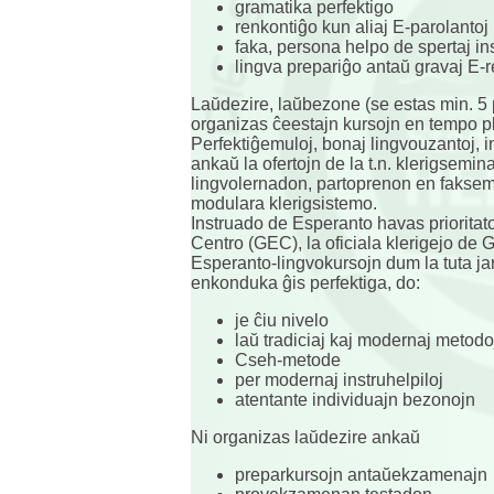
gramatika perfektigo
renkontiĝo kun aliaj E-parolantoj
faka, persona helpo de spertaj ins
lingva prepariĝo antaŭ gravaj E-r
Laŭdezire, laŭbezone (se estas min. 5 
organizas ĉeestajn kursojn en tempo pl
Perfektiĝemuloj, bonaj lingvouzantoj, i
ankaŭ la ofertojn de la t.n. klerigsemina
lingvolernadon, partoprenon en faksemi
modulara klerigsistemo.
Instruado de Esperanto havas priorita
Centro (GEC), la oficiala klerigejo d
Esperanto-lingvokursojn dum la tuta ja
enkonduka ĝis perfektiga, do:
je ĉiu nivelo
laŭ tradiciaj kaj modernaj metodo
Cseh-metode
per modernaj instruhelpiloj
atentante individuajn bezonojn
Ni organizas laŭdezire ankaŭ
preparkursojn antaŭekzamenajn