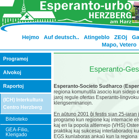
Hejmo
Auf deutsch..
Atingeblo
ZEOj
Ga
Mapo, Vetero
Programoj
Esperanto-Gese
Alvokoj
Esperanto-Societo Sudharco
(
Esper
Raportoj
regiona komunutila asocio kun sidejo 
jaroj regule ofertas Esperanto-lingvoku
(ICH) Interkultura
klerigseminariojn.
Centro Herzberg
En aŭtuno 2001 ĝi festis sian 25-jaran 
Biblioteko
programo kun regione kaj internacie els
kaj en la popola altlernejo (VHS) Oste
GEA-Filio,
praktikaj kaj sukcesaj interlaboradoj kun 
Klerigado
EGS kunlaboras ankaŭ kun la regiona pl