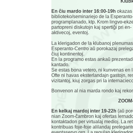
Klub
En ĉiu mardo inter 16:00-19h
okazas 
biblioteko/seminariejo de la Esperanto
programplanado, ktp. Krom lingvo-ekze
partopreni diskutojn kaj spertiĝi pri e
aktivecoj, eventoj.
La klerigadon de la klubanoj plenumas
Esperanto-Centro aŭ porokazaj prelegan
ĉiuj kontinentoj.
En la programo estas ankaŭ prezentado d
kantado.
Se estas bona vetero, ni kunvenas en 
Ofte ni havas eksterlandajn gastojn, res
vizitantoj, kiuj zorgas pri la internacie
Bonvenon al nia marda rondo kaj rekom
ZOOM-
En kelkaj mardoj inter 19-22h
(aŭ por
nian Zoom-ĉambron kaj ofertas lernado
kontaktadon per virtualaj medioj. La ret
kontribuas foje-foje alilandaj preleganto
eventaservo.org. La regulan klerigadon