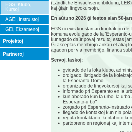
(Ländliche Erwachsenenbildung, LEB),
EGS, Klubo,
kaj ĝiajn lingvokursojn.
Kursoj
En aŭtuno 2026 ĝi festos sian 50-jar
AGEI, Instruistoj
EGS ricevis konstantan kontrakton de 
GEI, Ekzamenoj
komuna evoluigado de la ’Esperanto-ur
kunagado daŭripovaj rezultoj estas jam 
Projektoj
Ĝi akceptas membrojn ankaŭ el aliaj loko
agadon per via membriĝo, financa subt
Partneroj
Servoj, taskoj:
gvidado de la loka klubo, admini
ordigado, listigado de la kolektaĵ
la Esperanto-Domo
organizado de lingvokursoj kaj se
informado pri Esperanto en la urb
kunlaborado kun la urbo, la urba 
Esperanto-urbo"
zorgado pri Esperanto-instruado e
flegado de kontaktoj kun nia po
regula kontaktado, kunlaboro kun 
partopreno en regionaj kaj interna