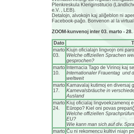
Plenkreskula Kleriginstitucio (Ländl
e.V. , LEB).
Detalojn, alvokojn kaj aliĝeblon ni ape
Facebook-paĝo. Bonvenon al la virtual
ZOOM-kunvenoj inter 03. marto - 28. 
Dato
marto
Kiujn oficialajn lingvojn oni pa
03.
Welche offiziellen Sprachen we
gesprochen?
marto
Internacia Tago de Virinoj kaj 
10.
Internationaler Frauentag und 
weltweit
marto
Karnavalaj kutimoj en diversaj 
17.
Karnevalsbräuche in verschie
Ausland
marto
Kiuj oficialaj lingvoekzamenoj 
24.
Eŭropo?
Kiel oni povas prepariĝ
Welche offiziellen Sprachprüfun
EU?
Wie kann man sich auf div. Spr
marto
Ĉu ni rekomencu kultivi niajn pr