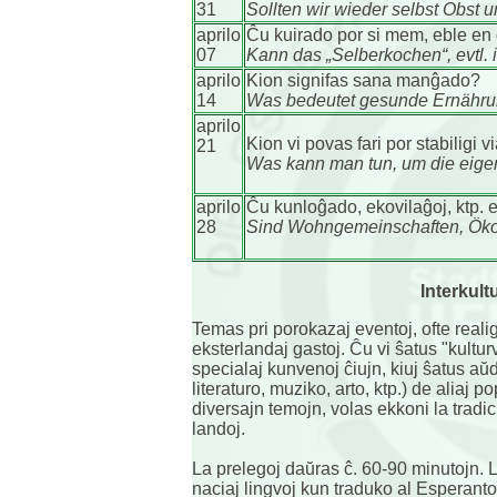
31
Sollten wir wieder selbst Obs
aprilo
Ĉu kuirado por si mem, eble en 
07
Kann das „Selberkochen“, evtl. 
aprilo
Kion signifas sana manĝado?
14
Was bedeutet gesunde Ernähr
aprilo
Kion vi povas fari por stabiligi
21
Was kann man tun, um die eigen
aprilo
Ĉu kunloĝado, ekovilaĝoj, ktp. 
28
Sind Wohngemeinschaften, Ökod
Interkult
Temas pri porokazaj eventoj, ofte reali
eksterlandaj gastoj. Ĉu vi ŝatus "kultu
specialaj kunvenoj ĉiujn, kiuj ŝatus aŭdi,
literaturo, muziko, arto, ktp.) de aliaj po
diversajn temojn, volas ekkoni la tradi
landoj.
La prelegoj daŭras ĉ. 60-90 minutojn. 
naciaj lingvoj kun traduko al Esperanto