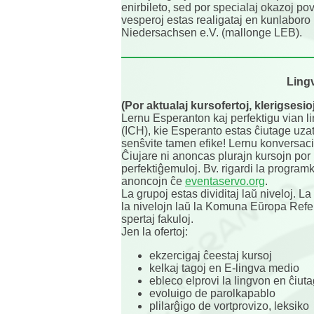
enirbileto, sed por specialaj okazoj pov
vesperoj estas realigataj en kunlabor
Niedersachsen e.V. (mallonge LEB).
Ling
(Por aktualaj kursofertoj, klerigsesio
Lernu Esperanton kaj perfektigu vian l
(ICH), kie Esperanto estas ĉiutage uza
senŝvite tamen efike! Lernu konversac
Ĉiujare ni anoncas plurajn kursojn por
perfektiĝemuloj. Bv. rigardi la progra
anoncojn ĉe
eventaservo.org
.
La grupoj estas dividitaj laŭ niveloj. 
la nivelojn laŭ la Komuna Eŭropa Refe
spertaj fakuloj.
Jen la ofertoj:
ekzercigaj ĉeestaj kursoj
kelkaj tagoj en E-lingva medio
ebleco elprovi la lingvon en ĉiut
evoluigo de parolkapablo
plilarĝigo de vortprovizo, leksiko