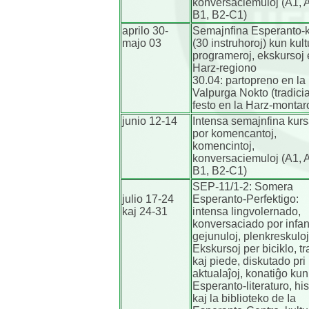
konversaciemuloj (A1, 
B1, B2-C1)
aprilo 30-
Semajnfina Esperanto-
majo 03
(30 instruhoroj) kun kult
programeroj, ekskursoj 
Harz-regiono
30.04: partopreno en la
Valpurga Nokto (tradici
festo en la Harz-montar
junio 12-14
Intensa semajnfina kurs
por komencantoj,
komencintoj,
konversaciemuloj (A1, 
B1, B2-C1)
SEP-11/1-2: Somera
julio 17-24
Esperanto-Perfektigo:
kaj 24-31
intensa lingvolernado,
konversaciado por infan
gejunuloj, plenkreskuloj
Ekskursoj per biciklo, tr
kaj piede, diskutado pri
aktualaĵoj, konatiĝo kun
Esperanto-literaturo, his
kaj la biblioteko de Ia