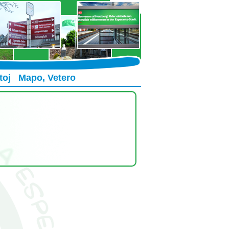
toj
Mapo, Vetero