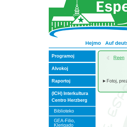
Hejmo
Auf deut
Programoj
Reen
Alvokoj
►Fotoj, prez
Raportoj
(ICH) Interkultura
Centro Herzberg
Biblioteko
GEA-Filio,
Klerigado