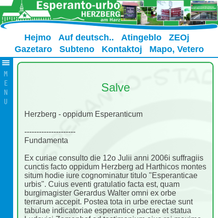
Hejmo
Auf deutsch..
Atingeblo
ZEOj
Gazetaro
Subteno
Kontaktoj
Mapo, Vetero
Salve
Herzberg - oppidum Esperanticum
---------------------
Fundamenta
Ex curiae consulto die 12o Julii anni 2006i suffragiis
cunctis facto oppidum Herzberg ad Harthicos montes
situm hodie iure cognominatur titulo "Esperanticae
urbis". Cuius eventi gratulatio facta est, quam
burgimagister Gerardus Walter omni ex orbe
terrarum accepit. Postea tota in urbe erectae sunt
tabulae indicatoriae esperantice pactae et statua