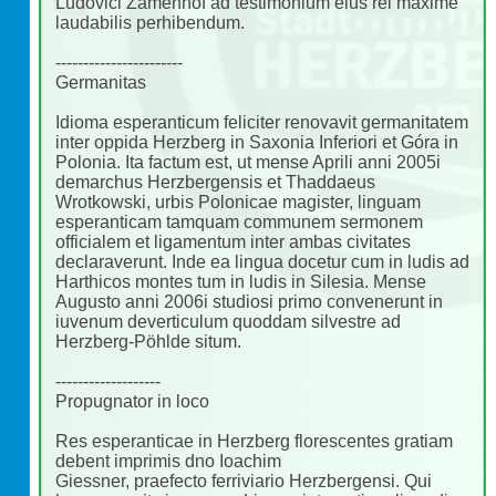
Ludovici Zamenhof ad testimonium eius rei maxime
laudabilis perhibendum.
-----------------------
Germanitas
Idioma esperanticum feliciter renovavit germanitatem
inter oppida Herzberg in Saxonia Inferiori et Góra in
Polonia. Ita factum est, ut mense Aprili anni 2005i
demarchus Herzbergensis et Thaddaeus
Wrotkowski, urbis Polonicae magister, linguam
esperanticam tamquam communem sermonem
officialem et ligamentum inter ambas civitates
declaraverunt. Inde ea lingua docetur cum in ludis ad
Harthicos montes tum in ludis in Silesia. Mense
Augusto anni 2006i studiosi primo convenerunt in
iuvenum deverticulum quoddam silvestre ad
Herzberg-Pöhlde situm.
-------------------
Propugnator in loco
Res esperanticae in Herzberg florescentes gratiam
debent imprimis dno Ioachim
Giessner, praefecto ferriviario Herzbergensi. Qui