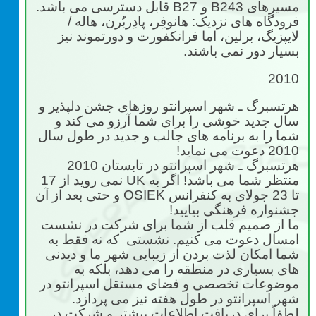
مسیرهای
B243
و
B27
قابل دسترسی می باشد.
فرودگاه های نزدیک: هانوفِر، پادِربُرن، هاله /
لایپزیگ، برلین، اما فرانکفورت و دورتموند نیز
بسیار دور نمی باشند.
2010
هرتسبرگ ـ شهر اسپرانتو روزهای جشن دلپذیر و
سال جدید خوشی را برای شما آرزو می کند و
شما را به برنامه های جالب و جدید در طول سال
2010 دعوت می نماید!
هرتسبرگ ـ شهر اسپرانتو در تابستان 2010
منتظر شما می باشد! اگر به
UK
نمی روید از 17
تا 23 جولای به
کنفرانس
OSIEK
و حتی بعد از آن
جشنواره فرهنگی بیایید!
ما از صمیم قلب از شما برای شرکت در نشست
امسال دعوت می کنیم. نشستی که نه فقط به
شما امکان لذت بردن از زیبایی شهر ما و دیدنی
های بسیاری در منطقه را می دهد، بلکه به
موضوعات تخصصی و فضای مستقل اسپرانتو در
شهر اسپرانتو در طول هفته نیز می پردازد.
لطفاً برای دریافت اطلاعات بیشتر و شرکت در