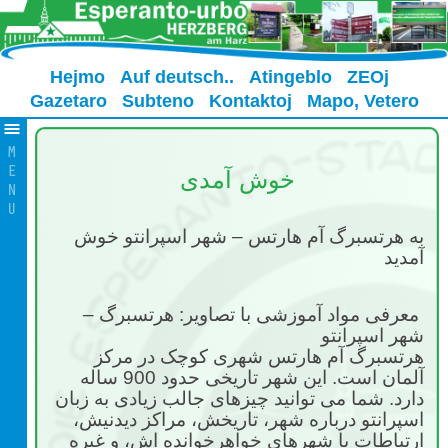
Hejmo
Auf deutsch..
Atingeblo
ZEOj
Gazetaro
Subteno
Kontaktoj
Mapo, Vetero
خوش آمدی
به هرتسبرگ آم هارتس – شهر اسپرانتو خوش
آمدید
معرفی مواد آموزشی با تصاویر: هرتسبرگ –
شهر اسپرانتو
هرتسبرگ آم هارتس شهری کوچک در مرکز
آلمان است. این شهر تاریخی حدود 900 ساله
دارد. شما می توانید چیزهای جالب زیادی به زبان
اسپرانتو درباره شهر، تاریخش، مراکز دیدنیش،
ارتباطات با شهرهای خواهرخوانده اش، و غیره