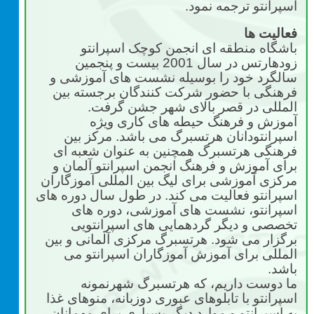
اسپرانتو ترجمه نمود.
فعالیت ها
باشگاه منطقه ای انجمن کوچک اسپرانتو
زودهارتس در سال 2001 بیست و پنجمین
سالگرد خود را بوسیله نشست های آموزشی و
فرهنگی با حضور شرکت کنندگان برجسته بین
المللی در قصر بالای شهر جشن گرفت.
آموزش و فرهنگ حیطه های کاری ویژه
اسپرانتودانان هرتسبرگ می باشد. مرکز بین
فرهنگی هرتسبرگ همچنین به عنوان شعبه ای
برای آموزش و فرهنگ انجمن اسپرانتو آلمان و
مرکزی آموزشی برای لیگ بین المللی آموزگاران
اسپرانتو فعالیت می کند. در طول سال دوره های
اسپرانتو، نشست های آموزشی، دوره های
تخصصی و دیگر گردهمایی های اسپرانتویی
برگزار می شود. هرتسبرگ مرکزی آلمانی و بین
المللی برای آموزش آموزگاران اسپرانتو می
باشد.
ما دوست داریم، که هرتسبرگ شهرنمونه
اسپرانتو با تابلوهای عبوری دوزبانه، منوهای غذا
به اسپرانتو و موارد دیگر بسیاری برای مهمانان