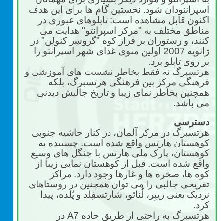
اسپرانتودان شود. نخستین گام ها برای این هدف
اکنون قابل مشاهده است: تابلوهای عبوری در
مناطق مختلف به "مرکز اسپرانتو" هدایت می
کنند، و رستوران بر فراز کوه "گروسِر کنولِن" در
ژانویه 2007 اولین منوی غذای شهر اسپرانتو را
بر روی تابلو برد.
هرتسبرگ نه فقط بخاطر نشست های آموزشی و
فرهنگی مرکز بین فرهنگی هرتسبرگ، بلکه
همچنین بخاطر نمای زیبا و تاریخ جالبش دیدنی
می باشد.
دسترسی
هرتسبرگ در مرکز آلمان، در کنار حاشیه جنوبی
کوهستان هارتس واقع شده است. چسبیده به
کوهستان، پارک ملی هارتس با جنگل های وسیع
واقع شده است. قبل از کوهستان نمایی زیبا از
کوه ها، صخره ها و غارها وجود دارد. مراکز
تفریحی جالبی را می توان همچنین در روستاهای
نزدیک یعنی زیبِر، لُنائو، شارتسفِلد و پُلده، پیدا
کرد.
هرتسبرگ به راحتی از طریق جاده
A7
در