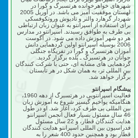
شهرهای خواهرخوانده هرتسبرگ و گورا در
لهستان موفقیت آمیز می باشد. در آوریل 2005
شهردار گرهارد والتر و تادیوش وروتکوفسکی
برای استفاده از اسپرانتو به عنوان زبان ارتباطی
بی طرف به طوافق رسیدند. اسپرانتو در مدارس
هر دو شهر آموزش داده می شود. در آگوست
2006 بوسیله اسپرانتو اولین گردهمایی دانش
آموزان هرتسبرگ و گورا در تفریگاه جنگلی
جوانان در هرتسبرگ ـ پُلده برگزار گردید.
گردهمایی های مشابه ای، حتی با شرکت کنندگان
بین المللی تر، به همان شکل در هر تابستان
برگزار خواهد شد.
پیشگام اسپرانتو
فعالیت اسپرانتویی در هرتسبرگ از دهه 1960،
هنگامیکه یواخیم گیسنِر شروع به آموزش زبان
بین المللی بی طرف کرد، آغاز شد. او در طول
46 سال مسئول بسیار فعال انجمن اسپرانتو
هدایت کنندگان قطار، و 22 سال مسئول
فدراسیون بین المللی اسپرانتو هدایت کنندگان
قطار بود و همچنین حدود 400 شعر را به