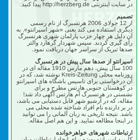
در سایت اینترنتی
http://herzberg.de
پیدا کنید.
تصمیم
از 12 جولای 2006 هرتسبرگ از نام رسمی
دیگری استفاده می کند یعنی «شهر اسپرانتو». به
آن دلیل هر چهار حزب پارلمان شهری هرتسبرگ
رأی گیری کردند. سپس شهردار گرهارد والتر
صدها تبریک از سراسر جهان دریافت نمود.
اسپرانتو از صدها سال پیش در هرتسبرگ
100 سال پیش، دهم مارس 1910 مقاله ای در
روزنامه محلی
Kreis-Zeitung
نوشته شد، که در
آن درخواستی برای تاسیس باشگاه های اسپرانتو
در کوهستان جنوبی هارتس مطرح و برای
نشستی در هرتسبرگ آم هارتس آگهی داد شد!
مقاله، که در آرشیو شهر قابل دستیابی می باشد،
در بر دارنده نام افراد شناخته شده محلی می
باشد. نتیجه تاریخی به زبان آلمانی را می توانید
در اینجا مطالعه نمایید. و این هم اصل مقاله.
ارتباطات شهرهای خواهرخوانده
کاربرد اسپرانتو بویژه برای ایجاد ارتباطات میان