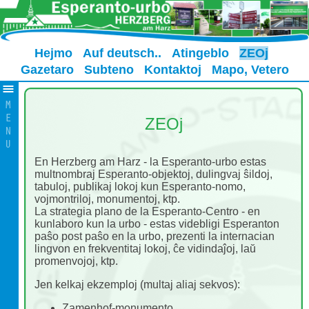
Hejmo
Auf deutsch..
Atingeblo
ZEOj
Gazetaro
Subteno
Kontaktoj
Mapo, Vetero
ZEOj
En Herzberg am Harz - la Esperanto-urbo estas
multnombraj Esperanto-objektoj, dulingvaj ŝildoj,
tabuloj, publikaj lokoj kun Esperanto-nomo,
vojmontriloj, monumentoj, ktp.
La strategia plano de la Esperanto-Centro - en
kunlaboro kun la urbo - estas videbligi Esperanton
paŝo post paŝo en la urbo, prezenti la internacian
lingvon en frekventitaj lokoj, ĉe vidindaĵoj, laŭ
promenvojoj, ktp.
Jen kelkaj ekzemploj (multaj aliaj sekvos):
Zamenhof-monumento