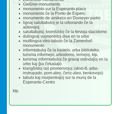
Gießner-monumento
monumento sur la Esperanto-placo
monumento ĉe la Ponto de Espero
monumento de amikeco en Domeyer parko
lignaj saluttabuloj je la urborando ĉe la
aŭtovojoj
saluttabuloj, kromŝildoj ĉe la fervoja stacidomo
dulingvaj vojmontriloj dise en la urbo
multlingva vitro-tabulo ĉe la Zamenhof-
monumento
informtabuloj ĉe la kastelo, urba biblioteko,
turisma informejo, urbodomo, lernejoj, ktp.
turismaj informtabuloj ĉe gravaj vidindaĵoj en la
urbo kaj ĝia ĉirkaŭaĵo
klarigŝildoj laŭ promenvojoj (akvo-8, arbo-
instrupado, pom-aleo, ĉeriz-aleo, benkovojo)
tabulo kaj murpentraĵoj sur la muroj de la
Esperanto-Centro
ktp.