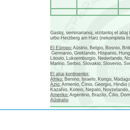
Gastoj, seminarianoj, vizitantoj el ali
urbo Herzberg am Harz (nekompleta lis
El Eŭropo:
Aŭstrio, Belgio, Bosnio, Bri
Germanio, Greklando, Hispanio, Hungario,
Litovio, Luksemburgio, Nederlando, No
Marino, Serbio, Slovakio, Slovenio, Sv
El aliaj kontinentoj:
Afriko:
Benino, Israelo, Kongo, Madaga
Azio:
Armenio, Ĉinio, Georgio, Hindio (
Kazaĥio, Koreio, Nepalo, Novzelando,
Ameriko:
Argentino, Brazilo, Ĉilio, D
Aŭstralio