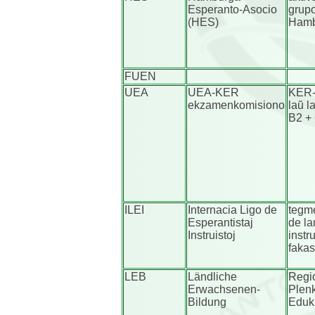
Esperanto-Asocio
grup
(HES)
Hamb
FUEN
UEA
UEA-KER
KER-
ekzamenkomisiono
laŭ l
B2 +
ILEI
Internacia Ligo de
tegm
Esperantistaj
de la
Instruistoj
instru
fakas
LEB
Ländliche
Regi
Erwachsenen-
Plen
Bildung
Eduki