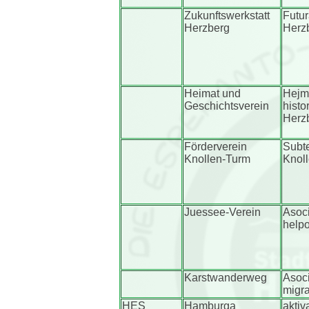
Zukunftswerkstatt
Futur
Herzberg
Herzb
Heimat und
Hejm
Geschichtsverein
histo
Herz
Förderverein
Subt
Knollen-Turm
Knoll
Juessee-Verein
Asoc
help
Karstwanderweg
Asoci
migr
HES
Hamburga
aktiv