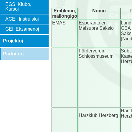
EGS, Klubo,
Kursoj
Emblemo,
Nomo
mallongigo
AGEI, Instruistoj
EMAS
Esperanto en
Land
Malsupra Saksio
GEA 
GEI, Ekzamenoj
Saks
(Nie
Projektoj
Förderverein
Subt
Partneroj
Schlossmuseum
Kaste
Herz
Harc
Harzklub Herzberg
Herz