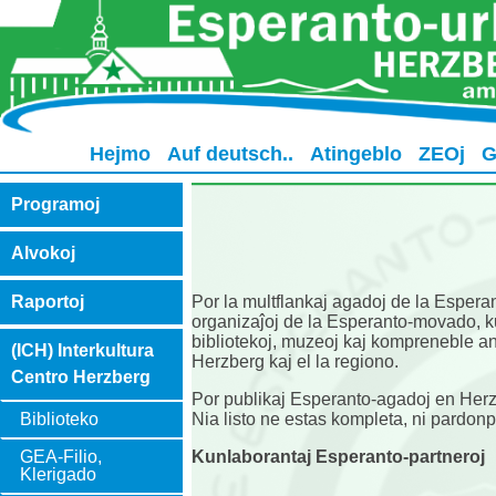
Hejmo
Auf deutsch..
Atingeblo
ZEOj
G
Programoj
Alvokoj
Por la multflankaj agadoj de la Esperan
Raportoj
organizaĵoj de la Esperanto-movado, kun
bibliotekoj, muzeoj kaj kompreneble ank
(ICH) Interkultura
Herzberg kaj el la regiono.
Centro Herzberg
Por publikaj Esperanto-agadoj en Herzb
Nia listo ne estas kompleta, ni pardonp
Biblioteko
Kunlaborantaj Esperanto-partneroj
GEA-Filio,
Klerigado