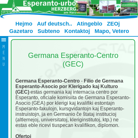
Hejmo
Auf deutsch..
Atingeblo
ZEOj
Gazetaro
Subteno
Kontaktoj
Mapo, Vetero
Germana Esperanto-Centro
(GEC)
Germana Esperanto-Centro
-
Filio de Germana
Esperanto-Asocio por Klerigado kaj Kulturo
(GEC)
estas germania kaj internacia centro por
Esperanto, oficiale komisiita de Germana Esperanto-
Asocio (GEA) por klerigi kaj kvalifiki estontajn
Esperanto-fakulojn, kursgvidantojn kaj Esperanto-
instruistojn, ja en Germanio ĉe ŝtataj institucioj
(altlernejoj, universitatoj, kleriginstitutoj, ktp.) ne
estas eble ricevi tiuspecan kvalifikon, diplomon.
Ofertoj