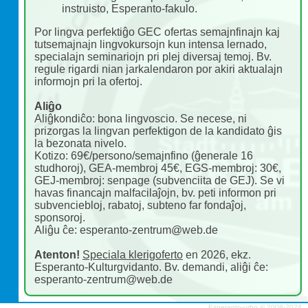
instruisto, Esperanto-fakulo.
Por lingva perfektiĝo GEC ofertas semajnfinajn kaj
tutsemajnajn lingvokursojn kun intensa lernado,
specialajn seminariojn pri plej diversaj temoj. Bv.
regule rigardi nian jarkalendaron por akiri aktualajn
informojn pri la ofertoj.
Aliĝo
Aliĝkondiĉo: bona lingvoscio. Se necese, ni
prizorgas la lingvan perfektigon de la kandidato ĝis
la bezonata nivelo.
Kotizo: 69€/persono/semajnfino (ĝenerale 16
studhoroj), GEA-membroj 45€, EGS-membroj: 30€,
GEJ-membroj: senpage (subvenciita de GEJ). Se vi
havas financajn malfacilaĵojn, bv. peti informon pri
subvenciebloj, rabatoj, subteno far fondaĵoj,
sponsoroj.
Aliĝu ĉe: esperanto-zentrum@web.de
Atenton!
Speciala klerigoferto
en 2026, ekz.
Esperanto-Kulturgvidanto. Bv. demandi, aliĝi ĉe:
esperanto-zentrum@web.de
Esperanto-urbo © 2008-2024