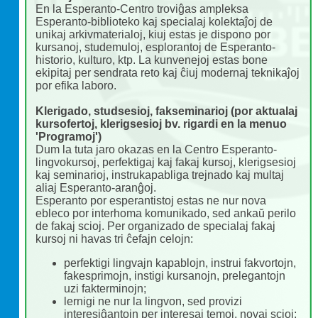
En la Esperanto-Centro troviĝas ampleksa
Esperanto-biblioteko kaj specialaj kolektaĵoj de
unikaj arkivmaterialoj, kiuj estas je dispono por
kursanoj, studemuloj, esplorantoj de Esperanto-
historio, kulturo, ktp. La kunvenejoj estas bone
ekipitaj per sendrata reto kaj ĉiuj modernaj teknikaĵoj
por efika laboro.
Klerigado, studsesioj, fakseminarioj (por aktualaj
kursofertoj, klerigsesioj bv. rigardi en la menuo
'Programoj')
Dum la tuta jaro okazas en la Centro Esperanto-
lingvokursoj, perfektigaj kaj fakaj kursoj, klerigsesioj
kaj seminarioj, instrukapabliga trejnado kaj multaj
aliaj Esperanto-aranĝoj.
Esperanto por esperantistoj estas ne nur nova
ebleco por interhoma komunikado, sed ankaŭ perilo
de fakaj scioj. Per organizado de specialaj fakaj
kursoj ni havas tri ĉefajn celojn:
perfektigi lingvajn kapablojn, instrui fakvortojn,
fakesprimojn, instigi kursanojn, prelegantojn
uzi fakterminojn;
lernigi ne nur la lingvon, sed provizi
interesiĝantojn per interesaj temoj, novaj scioj;