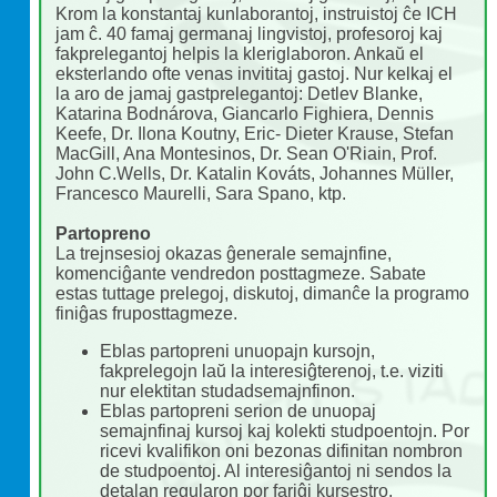
Krom la konstantaj kunlaborantoj, instruistoj ĉe ICH
jam ĉ. 40 famaj germanaj lingvistoj, profesoroj kaj
fakprelegantoj helpis la kleriglaboron. Ankaŭ el
eksterlando ofte venas invititaj gastoj. Nur kelkaj el
la aro de jamaj gastprelegantoj: Detlev Blanke,
Katarina Bodnárova, Giancarlo Fighiera, Dennis
Keefe, Dr. Ilona Koutny, Eric- Dieter Krause, Stefan
MacGill, Ana Montesinos, Dr. Sean O'Riain, Prof.
John C.Wells, Dr. Katalin Kováts, Johannes Müller,
Francesco Maurelli, Sara Spano, ktp.
Partopreno
La trejnsesioj okazas ĝenerale semajnfine,
komenciĝante vendredon posttagmeze. Sabate
estas tuttage prelegoj, diskutoj, dimanĉe la programo
finiĝas fruposttagmeze.
Eblas partopreni unuopajn kursojn,
fakprelegojn laŭ la interesiĝterenoj, t.e. viziti
nur elektitan studadsemajnfinon.
Eblas partopreni serion de unuopaj
semajnfinaj kursoj kaj kolekti studpoentojn. Por
ricevi kvalifikon oni bezonas difinitan nombron
de studpoentoj. Al interesiĝantoj ni sendos la
detalan regularon por fariĝi kursestro,