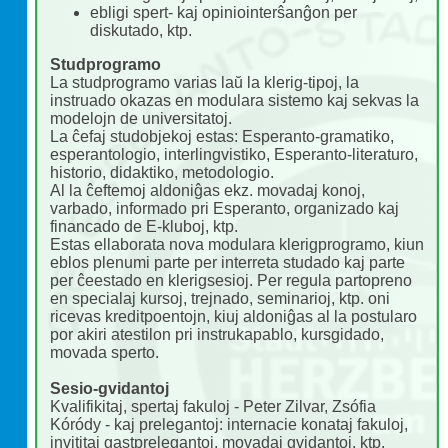
ebligi spert- kaj opiniointerŝanĝon per
diskutado, ktp.
Studprogramo
La studprogramo varias laŭ la klerig-tipoj, la
instruado okazas en modulara sistemo kaj sekvas la
modelojn de universitatoj.
La ĉefaj studobjekoj estas: Esperanto-gramatiko,
esperantologio, interlingvistiko, Esperanto-literaturo,
historio, didaktiko, metodologio.
Al la ĉeftemoj aldoniĝas ekz. movadaj konoj,
varbado, informado pri Esperanto, organizado kaj
financado de E-kluboj, ktp.
Estas ellaborata nova modulara klerigprogramo, kiun
eblos plenumi parte per interreta studado kaj parte
per ĉeestado en klerigsesioj. Per regula partopreno
en specialaj kursoj, trejnado, seminarioj, ktp. oni
ricevas kreditpoentojn, kiuj aldoniĝas al la postularo
por akiri atestilon pri instrukapablo, kursgidado,
movada sperto.
Sesio-gvidantoj
Kvalifikitaj, spertaj fakuloj - Peter Zilvar, Zsófia
Kóródy - kaj prelegantoj: internacie konataj fakuloj,
invititaj gastprelegantoj, movadaj gvidantoj, ktp.