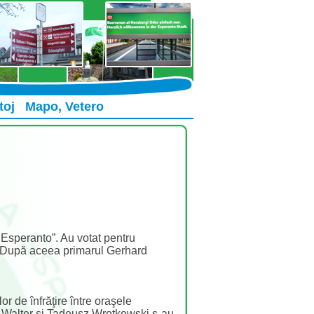
toj
Mapo, Vetero
 Esperanto”. Au votat pentru
g. După aceea primarul Gerhard
r de înfrăţire între oraşele
d Walter şi Tadeusz Wrotkowski s-au