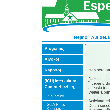
Hejmo
Auf deut
Programoj
Alvokoj
Herzberg am
Raportoj
Decizia
(ICH) Interkultura
Începând din
Centro Herzberg
aceasta toat
Walter a prim
Biblioteko
Activitate re
GEA-Filio,
De un succes
Klerigado
Herzberg din