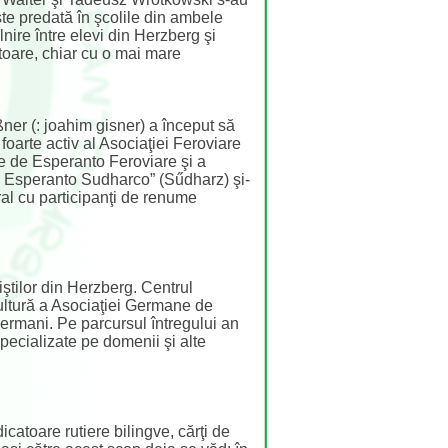
te predată în şcolile din ambele
nire între elevi din Herzberg şi
ătoare, chiar cu o mai mare
ner (: joahim gisner) a început să
foarte activ al Asociaţiei Feroviare
e de Esperanto Feroviare şi a
e Esperanto Sudharco” (Sűdharz) şi-
ural cu participanţi de renume
iştilor din Herzberg. Centrul
 cultură a Asociaţiei Germane de
ermani. Pe parcursul întregului an
pecializate pe domenii şi alte
atoare rutiere bilingve, cărţi de