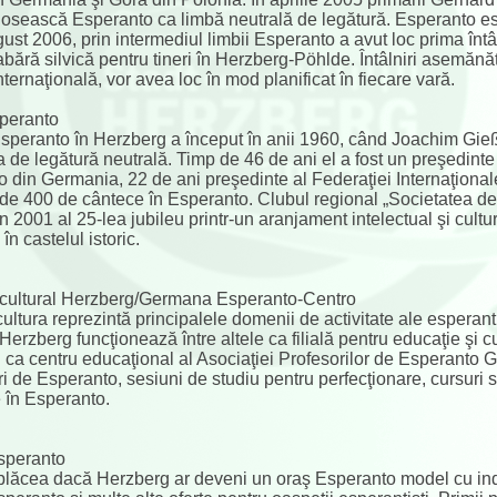
olosească Esperanto ca limbă neutrală de legătură. Esperanto es
gust 2006, prin intermediul limbii Esperanto a avut loc prima întâl
tabără silvică pentru tineri în Herzberg-Pöhlde. Întâlniri asemăn
nternaţională, vor avea loc în mod planificat în fiecare vară.
speranto
Esperanto în Herzberg a început în anii 1960, când Joachim Gieß
 de legătură neutrală. Timp de 46 de ani el a fost un preşedinte 
 din Germania, 22 de ani preşedinte al Federaţiei Internaţional
r de 400 de cântece în Esperanto. Clubul regional „Societatea d
în 2001 al 25-lea jubileu printr-un aranjament intelectual şi cult
 în castelul istoric.
ercultural Herzberg/Germana Esperanto-Centro
cultura reprezintă principalele domenii de activitate ale esperant
l Herzberg funcţionează între altele ca filială pentru educaţie şi
 ca centru educaţional al Asociaţiei Profesorilor de Esperanto G
ri de Esperanto, sesiuni de studiu pentru perfecţionare, cursuri s
 în Esperanto.
Esperanto
lăcea dacă Herzberg ar deveni un oraş Esperanto model cu indic