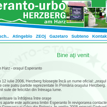
sch..
Atingeblo
ZEOj
Gazetaro
Subteno
Kontak
Bine aţi venit
 Harz - oraşul Esperanto
 12 iulie 2006, Herzberg foloseşte încă un nume oficial: „oraşul
e cele patru partide reprezentate în Primăria oraşului Herzber
it sute de felicitări din întreaga lume.
feritoare la înfrăţirea între oraşe
 aparte este aplicarea limbii Esperanto în revigorarea contactelo
 Germania şi Góra din Polonia. În aprilie 2005 primarii Gerhar