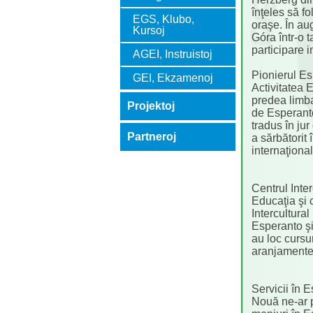
înţeles să f
EGS, Klubo,
oraşe. În au
Kursoj
Góra într-o 
participare i
AGEI, Instruistoj
Pionierul E
GEI, Ekzamenoj
Activitatea 
predea limba
Projektoj
de Esperanto
tradus în ju
Partneroj
a sărbătorit 
internaţional
Centrul Int
Educaţia şi 
Intercultura
Esperanto şi
au loc cursu
aranjamente
Servicii în 
Nouă ne-ar p