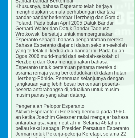
Bandar-bandar Berkembar
Khususnya, bahasa Esperanto telah berjaya
menghidupkan semula perhubungan diantara
bandar-bandar berkembar Herzberg dan Góra di
Poland. Pada bulan April 2005 Datuk Bandar
Gerhard Walter dan Datuk Bandar Tadeusz
Wrotkowski bersetuju untuk mempergunakan
Esperanto sebagai bahasa pengantaraan mereka.
Bahasa Esperanto diajar di dalam sekolah-sekolah
yang terletak di kedua-dua bandar ini. Pada bulan
Ogos 2006 murid-murid dari sekolah-sekolah di
Herzberg dan Gora menggunakan bahasa
Esperanto untuk pertemuan pertama mereka di
asrama remaja yang berkedudukan di dalam hutan
Herzberg-Pöhlde. Pertemuan selanjutnya dengan
jangkauan yang lebih besar berkenaan peserta-
peserta antarabangsa dijadualkan untuk musim-
musim panas yang akan datang.
Pengenalan Pelopor Esperanto
Aktiviti Esperanto di Herzberg bermula pada 1960-
an ketika Joachim Giessner mulai mengajar bahasa
antarabangsa yang neutral ini. Selama 46 tahun
beliau kekal sebagai Presiden Persatuan Esperanto
Jerman untuk Pekerja-pekerja Keretapi, selama 22