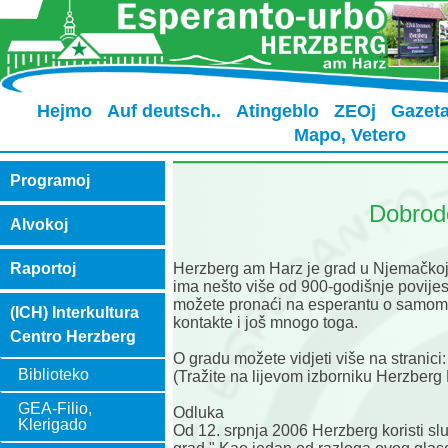
Hejmo
Auf deutsch..
Atingeblo
ZEOj
Gazet
Mapo, Vetero
Programoj
Dobrodo
Alvokoj
Herzberg am Harz je grad u Njemačkoj 
Raportoj
ima nešto više od 900-godišnje povijest
možete pronaći na esperantu o samom g
(ICH) Interkultura
kontakte i još mnogo toga.
Centro Herzberg
O gradu možete vidjeti više na stranici:
Biblioteko
(Tražite na lijevom izborniku Herzberg
GEA-Filio,
Odluka
Klerigado
Od 12. srpnja 2006 Herzberg koristi s