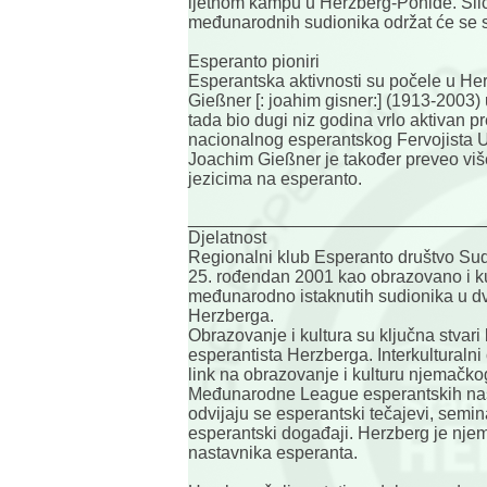
ljetnom kampu u Herzberg-Pöhlde. Sličn
međunarodnih sudionika održat će se s
Esperanto pioniri
Esperantska aktivnosti su počele u H
Gießner [: joahim gisner:] (1913-2003) 
tada bio dugi niz godina vrlo aktivan 
nacionalnog esperantskog Fervojista U
Joachim Gießner je također preveo viš
jezicima na esperanto.
______________________________
Djelatnost
Regionalni klub Esperanto društvo Sud
25. rođendan 2001 kao obrazovano i ku
međunarodno istaknutih sudionika u d
Herzberga.
Obrazovanje i kultura su ključna stvari
esperantista Herzberga. Interkulturalni
link na obrazovanje i kulturu njemačk
Međunarodne League esperantskih nast
odvijaju se esperantski tečajevi, semina
esperantski događaji. Herzberg je nje
nastavnika esperanta.