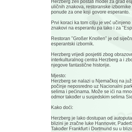
Herzberg želi postati model za grad esp
uličnih znakova, restoranske izbornik
ponude za one koji govore esperanto.
Prvi koraci ka tom cilju je već učinjen
znakovi na esperantu pa tako i za "Esp
Restoran "Großer Knollen" je od siječnj
esperantski izbornik.
Herzberg vrijedi posjetiti zbog obrazovn
interkulturalnog centra Herzberg a i zb
njegove fantastične historije.
Mjesto:
Herzberg se nalazi u Njemačkoj na juž
počinje neposredno uz Nacionalni par
selima i pećinama. Može se ići na mnog
odmor također u susjedskim selima Si
Kako doći:
Herzberg je lako dostupan od autoputa
blizini je zračne luke Hannover, Paderbo
Također Frankfurt i Dortmund su u blizi