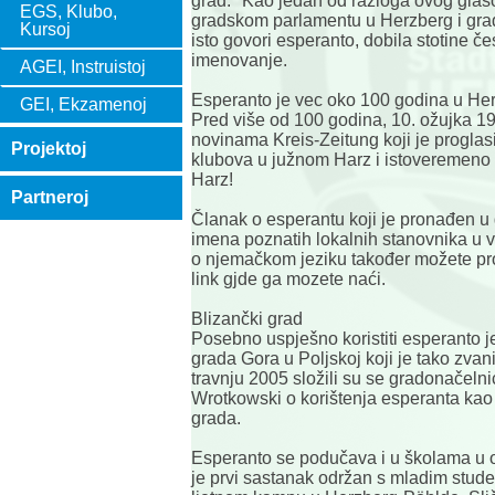
grad." Kao jedan od razloga ovog glaso
EGS, Klubo,
gradskom parlamentu u Herzberg i grad
Kursoj
isto govori esperanto, dobila stotine čes
imenovanje.
AGEI, Instruistoj
Esperanto je vec oko 100 godina u He
GEI, Ekzamenoj
Pred više od 100 godina, 10. ožujka 19
novinama Kreis-Zeitung koji je proglas
Projektoj
klubova u južnom Harz i istoveremeno
Harz!
Partneroj
Članak o esperantu koji je pronađen u
imena poznatih lokalnih stanovnika u v
o njemačkom jeziku također možete proč
link gjde ga mozete naći.
Blizančki grad
Posebno uspješno koristiti esperanto j
grada Gora u Poljskoj koji je tako zva
travnju 2005 složili su se gradonačeln
Wrotkowski o korištenja esperanta kao
grada.
Esperanto se podučava i u školama u 
je prvi sastanak održan s mladim stude