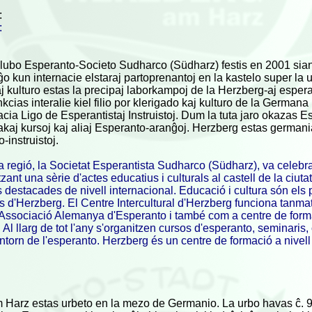
:
:
lubo Esperanto-Societo Sudharco (Südharz) festis en 2001 sian 
ĝo kun internacie elstaraj partoprenantoj en la kastelo super la 
j kulturo estas la precipaj laborkampoj de la Herzberg-aj esperan
kcias interalie kiel filio por klerigado kaj kulturo de la German
nacia Ligo de Esperantistaj Instruistoj. Dum la tuta jaro okazas E
fakaj kursoj kaj aliaj Esperanto-aranĝoj. Herzberg estas germani
-instruistoj.
a regió, la Societat Esperantista Sudharco (Südharz), va celebra
ant una sèrie d'actes educatius i culturals al castell de la ciuta
s destacades de nivell internacional. Educació i cultura són els 
s d'Herzberg. El Centre Intercultural d'Herzberg funciona tanmat
l'Associació Alemanya d'Esperanto i també com a centre de form
 Al llarg de tot l'any s'organitzen cursos d'esperanto, seminaris,
 entorn de l'esperanto. Herzberg és un centre de formació a nivell
Harz estas urbeto en la mezo de Germanio. La urbo havas ĉ. 90