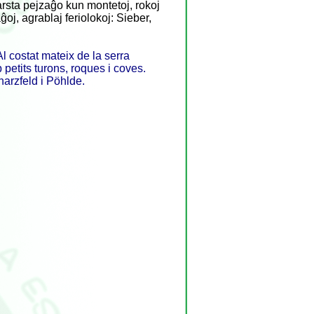
arsta pejzaĝo kun montetoj, rokoj
oj, agrablaj feriolokoj: Sieber,
l costat mateix de la serra
etits turons, roques i coves.
h
arzfeld i Pöhlde.