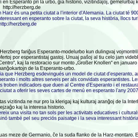
i en Esperanto pri la urbo, ĝia historio, vizitindaĵoj, ĝemelurbaj k
http://herzberg.de
Harz és una petita ciutat a l'interior d'Alemania. La ciutat té 90
nteressant en esperanto sobre la ciutat, la seva història, llocs tu
http://herzberg.de
 Herzberg fariĝus Esperanto-modelurbo kun dulingvaj vojmontri
ofertoj por esperantistaj gastoj. Unuaj paŝoj al tiu celo jam videb
entro“, kaj la restoracio sur monto „Großer Knollen“ en januaro
anĝokartojn de la Esperanto-urbo.
ia que Herzberg esdevingués un model de ciutat d'esperanto, a
ranto i molts altres serveis per als convidats esperantistes. L
es troben indicadors que duen al Centre d'Esperanto i el restaura
 ciutat a oferir les seves cartes de menú en esperanto l'any 2007
as vizitinda ne nur pro la klerigaj kaj kulturaj aranĝoj de la In
ejzaĝo kaj la interesa historio.
eix una visita no tan sols per les activitats educatives i cultura
inó també pel seu preciós paisatge i la seva interessant història
tuas meze de Germanio, ĉe la suda flanko de la Harz-montaro. 