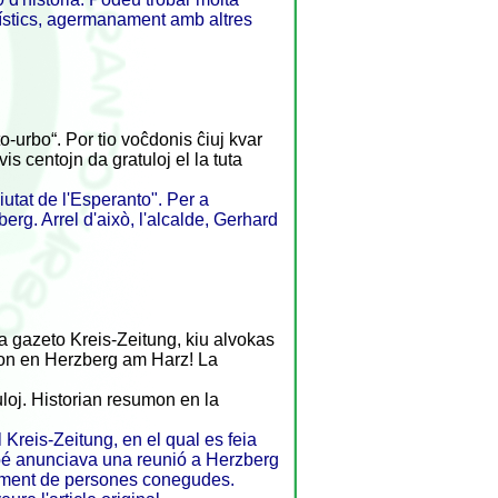
turístics, agermanament amb altres
-urbo“. Por tio voĉdonis ĉiuj kvar
s centojn da gratuloj el la tuta
iutat de l'Esperanto". Per a
erg. Arrel d'això, l'alcalde, Gerhard
na gazeto Kreis-Zeitung, kiu alvokas
on en Herzberg am Harz! La
uloj. Historian resumon en la
 Kreis-Zeitung, en el qual es feia
ambé anunciava una reunió a Herzberg
a esment de persones conegudes.