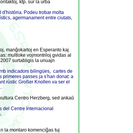
ontaktoj, ktp. sur la urba
0 d'història. Podeu trobar molta
rístics, agermanament entre ciutats,
loj, manĝokartoj en Esperanto kaj
las: multloke vojmontriloj gvidas al
 2007 surtabligis la unuajn
mb indicadors bilingües, cartes de
es primeres passes ja s'han donat: a
nt rústic Großer Knollen va ser el
.
terkultura Centro Herzberg, sed ankaŭ
ls del Centre Internacional
.
En la montaro komenciĝas tuj