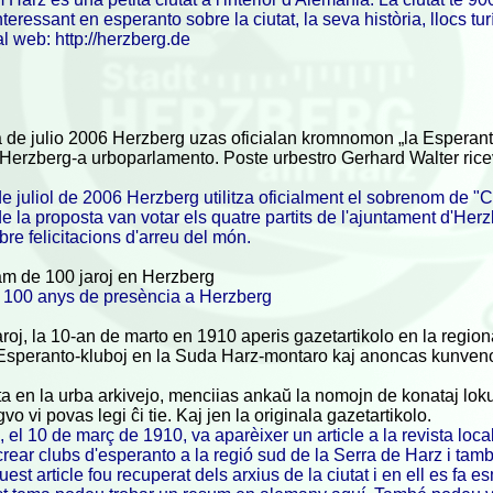
nteressant en esperanto sobre la ciutat, la seva història, llocs 
 al web: http://herzberg.de
 de julio 2006 Herzberg uzas oficialan kromnomon „la Esperanto
a Herzberg-a urboparlamento. Poste urbestro Gerhard Walter ricevi
e juliol de 2006 Herzberg utilitza oficialment el sobrenom de "C
de la proposta van votar els quatre partits de l'ajuntament d'Herzb
bre felicitacions d'arreu del món.
am de 100 jaroj en Herzberg
, 100 anys de presència a Herzberg
roj, la 10-an de marto en 1910 aperis gazetartikolo en la regio
 Esperanto-kluboj en la Suda Harz-montaro kaj anoncas kunven
ita en la urba arkivejo, menciias ankaŭ la nomojn de konataj lok
o vi povas legi ĉi tie. Kaj jen la originala gazetartikolo.
 el 10 de març de 1910, va aparèixer un article a la revista local
crear clubs d'esperanto a la regió sud de la Serra de Harz i t
est article fou recuperat dels arxius de la ciutat i en ell es f