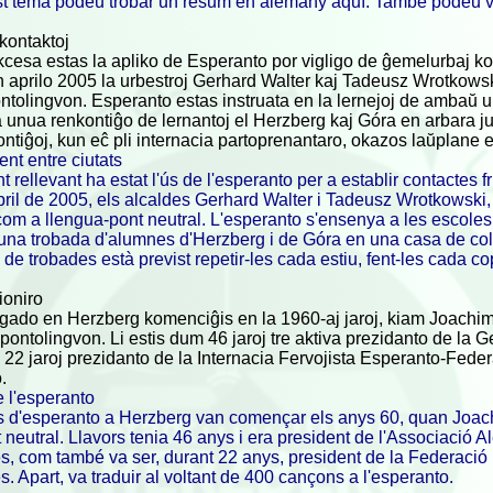
 tema podeu trobar un resum en alemany aquí. També podeu veur
kontaktoj
cesa estas la apliko de Esperanto por vigligo de ĝemelurbaj ko
 aprilo 2005 la urbestroj Gerhard Walter kaj Tadeusz Wrotkowsk
ntolingvon. Esperanto estas instruata en la lernejoj de ambaŭ 
 unua renkontiĝo de lernantoj el Herzberg kaj Góra en arbara j
ontiĝoj, kun eĉ pli internacia partoprenantaro, okazos laŭplane 
t entre ciutats
 rellevant ha estat l'ús de l'esperanto per a establir contactes f
bril de 2005, els alcaldes Gerhard Walter i Tadeusz Wrotkowski, 
com a llengua-pont neutral. L'esperanto s'ensenya a les escole
c una trobada d'alumnes d'Herzberg i de Góra en una casa de co
 de trobades està previst repetir-les cada estiu, fent-les cada c
ioniro
ado en Herzberg komenciĝis en la 1960-aj jaroj, kiam Joachim G
 pontolingvon. Li estis dum 46 jaroj tre aktiva prezidanto de la
22 jaroj prezidanto de la Internacia Fervojista Esperanto-Feder
.
 l'esperanto
ts d'esperanto a Herzberg van començar els anys 60, quan Joac
 neutral. Llavors tenia 46 anys i era president de l'Associació 
s, com també va ser, durant 22 anys, president de la Federació 
s. Apart, va traduir al voltant de 400 cançons a l'esperanto.