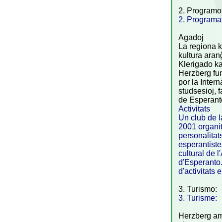
2. Programo
2. Programa
Agadoj
La regiona k
kultura aran
Klerigado ka
Herzberg fun
por la Inter
studsesioj, 
de Esperanto
Activitats
Un club de l
2001 organitz
personalitat
esperantiste
cultural de 
d'Esperanto.
d'activitats
3. Turismo:
3. Turisme:
Herzberg am 