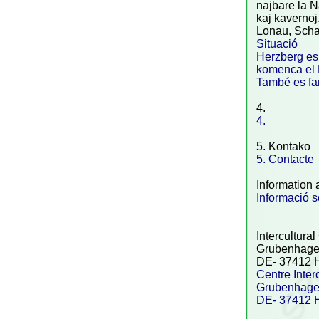
najbare la N
kaj kavernoj
Lonau, Sch
a
Situació
Herzberg es 
komenca el P
També es fan
4.
4.
5. Kontako
5. Contacte
Information 
Informació s
Intercultura
Grubenhagen
DE- 37412 
Centre Inter
Grubenhagen
DE- 37412 H