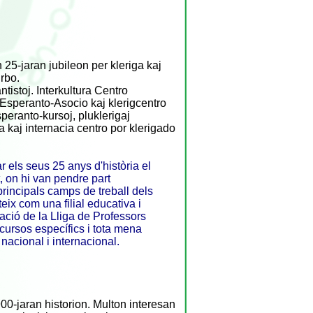
25-jaran jubileon per kleriga kaj
urbo.
tistoj. Interkultura Centro
a Esperanto-Asocio kaj klerigcentro
speranto-kursoj, pluklerigaj
a kaj internacia centro por klerigado
r els seus 25 anys d'història el
t, on hi van pendre part
principals camps de treball dels
eix com una filial educativa i
ació de la Lliga de Professors
 cursos específics i tota mena
 nacional i internacional.
0-jaran historion. Multon interesan