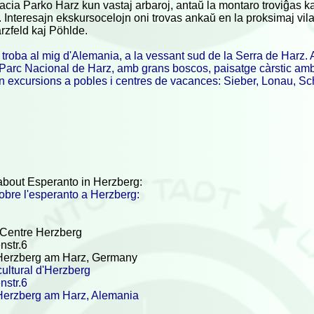
acia Parko Harz kun vastaj arbaroj, antaŭ la montaro troviĝas k
. Interesajn ekskursocelojn oni trovas ankaŭ en la proksimaj vilaĝ
rzfeld kaj Pöhlde.
troba al mig d'Alemania, a la vessant sud de la Serra de Harz. A
arc Nacional de Harz, amb grans boscos, paisatge càrstic amb p
 excursions a pobles i centres de vacances: Sieber, Lonau, Sc
about Esperanto in Herzberg:
obre l'esperanto a Herzberg:
l Centre Herzberg
str.6
Herzberg am Harz, Germany
cultural d'Herzberg
str.6
erzberg am Harz, Alemania