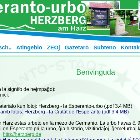
sch..
Atingeblo
ZEOj
Gazetaro
Subteno
Kontak
Benvinguda
 la signifo de hejmpaĝo):
nici:
erialo kun fotoj: Herzberg - la Esperanto-urbo (.pdf 3.4 MB)
amb fotos: Herzberg - la Ciutat de l'Esperanto (pdf 3.4 MB)
Harz estas urbeto en la mezo de Germanio. La urbo havas ĉ. 90
i en Esperanto pri la urbo, ĝia historio, vizitindaĵoj, ĝemelurbaj k
o:
http://herzberg.de
Harz és una petita ciutat a l'interior d'Alemania. La ciutat té 90