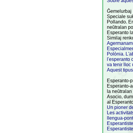
Sobre aquest
Ĝemelurbaj 
Speciale suk
Pollando. En
neŭtralan po
Esperanto la
Similaj renk
Agermanamen
Especialment
Polònia. L'a
l'esperanto 
va tenir llo
Aquest tipus
Esperanto-p
Esperanto-ag
la neŭtralan
Asocio, dum 
al Esperanto
Un pioner de
Les activita
llengua-pont
Esperantiste
Esperantiste