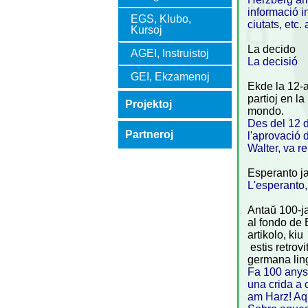
informació i
EGS, Klubo,
ciutats, etc.
Kursoj
La decido
AGEI, Instruistoj
La decisió
GEI, Ekzamenoj
Ekde la 12-a
partioj en l
Projektoj
mondo.
Des del 12 d
Partneroj
l'aprovació 
Walter, va re
Esperanto j
L'esperanto
Antaŭ 100-ja
al fondo de
artikolo, kiu
estis retrov
germana lingv
Fa 100 anys,
una crida a 
am Harz! Aqu