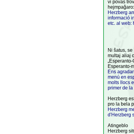
vi povas trov
hejmpaĝaro: 
Herzberg am 
informació i
etc. al web: 
Ni ŝatus, se
multaj aliaj 
„Esperanto-C
Esperanto-m
Ens agradar
menú en espe
molts llocs 
primer de la
Herzberg est
pro la bela p
Herzberg mer
d'Herzberg s
Atingeblo
Herzberg si