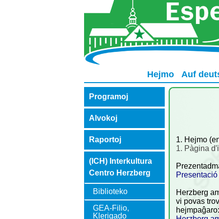
Hejmo
Auf deut
Programoj
Alvokoj
1. Hejmo (en
Raportoj
1. Pàgina d'i
(ICH) Interkultura
Prezentadmat
Centro Herzberg
Presentació 
Biblioteko
Herzberg am 
vi povas trov
GEA-Filio,
hejmpaĝar
Klerigado
Herzberg am 