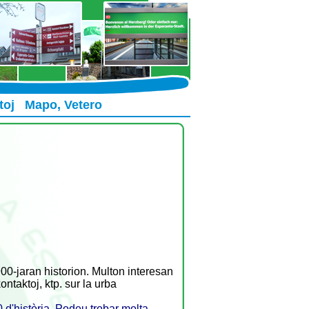
toj
Mapo, Vetero
0-jaran historion. Multon interesan
ontaktoj, ktp. sur la urba
0 d'història. Podeu trobar molta