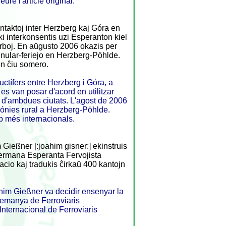
e l'article original.
ntaktoj inter Herzberg kaj Góra en
i interkonsentis uzi Esperanton kiel
urboj. En aŭgusto 2006 okazis per
unular-feriejo en Herzberg-Pöhlde.
en ĉiu somero.
ructífers entre Herzberg i Góra, a
es van posar d'acord en utilitzar
s d'ambdues ciutats. L'agost de 2006
lónies rural a Herzberg-Pöhlde.
op més internacionals.
ießner [:joahim gisner:] ekinstruis
 Germana Esperanta Fervojista
acio kaj tradukis ĉirkaŭ 400 kantojn
him Gießner va decidir ensenyar la
Alemanya de Ferroviaris
Internacional de Ferroviaris